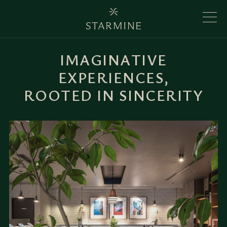
I
M
A
G
I
N
A
T
I
V
E
E
X
P
E
R
I
E
N
C
E
S
,
R
O
O
T
E
D
I
N
S
I
N
C
E
R
I
T
Y