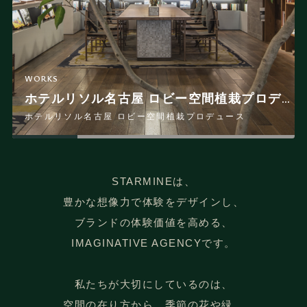
WORKS
WORKS
WORKS
WORKS
WORKS
WORKS
WORKS
WORKS
WORKS
WORKS
WORKS
WORKS
「solmu kyoto」ブランドプロデュース
リゾナーレ那須 いちごフルステイ
ホテルリソル横浜桜木町 TOURIST MAP
「あたみ梅カフェ」 at リゾナーレ熱海
Villa El Cielo Ishigaki
BEBミモザスプリング at BEB5軽井沢 by 星野リゾート
BEBストロベリーナイト at BEB5土浦 by 星野リゾート
sequence MIYASHITA PARK クリスマス装飾
「MIMOSA PLAN」at ホテルリソル横浜桜木町
桜チルラウンジ at BEB5軽井沢 by 星野リゾート
オリエンタルホテル東京ベイ SUMMER BOTANICAL
ホテルリソル名古屋 ロビー空間植栽プロデュース
「solmu kyoto」ブランドプロデュース
ホテルリソル名古屋 ロビー空間植栽プロデュース
リゾナーレ那須 いちごフルステイ
シークエンス 宮下パーク クリスマス装飾
サクラチルラウンジ at BEB5軽井沢 by 星野リゾート
ベブミモザスプリング at BEB5軽井沢 by 星野リゾート
ベブストロベリーナイト at BEB5土浦 by 星野リゾート
オリエンタルホテル東京ベイ サマーボタニカル
ホテルリソル横浜桜木町 ツーリストマップ
「ミモザプラン」at ホテルリソル横浜桜木町
リゾナーレ熱海「あたみ梅カフェ」
ヴィラ エル シエロ 石垣
STARMINEは、
豊かな想像力で体験をデザインし、
ブランドの体験価値を高める、
IMAGINATIVE AGENCYです。
私たちが大切にしているのは、
空間の在り方から、季節の花や緑、