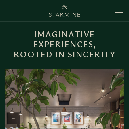
I
M
A
G
I
N
A
T
I
V
E
E
X
P
E
R
I
E
N
C
E
S
,
R
O
O
T
E
D
I
N
S
I
N
C
E
R
I
T
Y