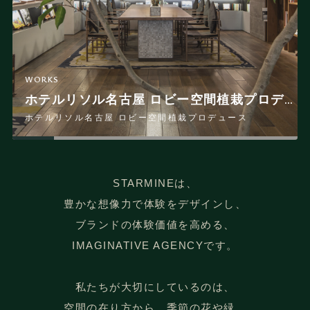
WORKS
WORKS
WORKS
WORKS
WORKS
WORKS
WORKS
WORKS
WORKS
WORKS
WORKS
WORKS
「solmu kyoto」ブランドプロデュース
リゾナーレ那須 いちごフルステイ
ホテルリソル横浜桜木町 TOURIST MAP
「あたみ梅カフェ」 at リゾナーレ熱海
Villa El Cielo Ishigaki
BEBミモザスプリング at BEB5軽井沢 by 星野リゾート
BEBストロベリーナイト at BEB5土浦 by 星野リゾート
sequence MIYASHITA PARK クリスマス装飾
「MIMOSA PLAN」at ホテルリソル横浜桜木町
桜チルラウンジ at BEB5軽井沢 by 星野リゾート
オリエンタルホテル東京ベイ SUMMER BOTANICAL
ホテルリソル名古屋 ロビー空間植栽プロデュース
「solmu kyoto」ブランドプロデュース
ホテルリソル名古屋 ロビー空間植栽プロデュース
リゾナーレ那須 いちごフルステイ
シークエンス 宮下パーク クリスマス装飾
サクラチルラウンジ at BEB5軽井沢 by 星野リゾート
ベブミモザスプリング at BEB5軽井沢 by 星野リゾート
ベブストロベリーナイト at BEB5土浦 by 星野リゾート
オリエンタルホテル東京ベイ サマーボタニカル
ホテルリソル横浜桜木町 ツーリストマップ
「ミモザプラン」at ホテルリソル横浜桜木町
リゾナーレ熱海「あたみ梅カフェ」
ヴィラ エル シエロ 石垣
STARMINEは、
豊かな想像力で体験をデザインし、
ブランドの体験価値を高める、
IMAGINATIVE AGENCYです。
私たちが大切にしているのは、
空間の在り方から、季節の花や緑、